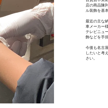
店の商品陳
ル装飾を基
最近の主な
車メーカー
テレビニュ
飾などを手
今後も名古
したいと考
さい。