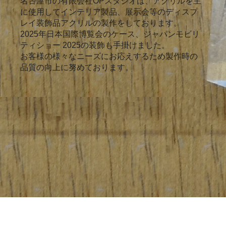
名古屋市の有限会社OPスタジオは、アクリルを主
に使用してインテリア製品、展示会等のディスプ
レイ装飾品アクリルの製作をしております。
2025年日本国際博覧会のケース、ジャパンモビリ
ティショー 2025の装飾も手掛けました。
お客様の様々なニーズにお応えするため製作時の
品質の向上に努めております。