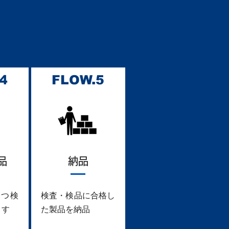
4
FLOW.5
品
納品
つ検
検査・検品に合格し
ます
た製品を納品