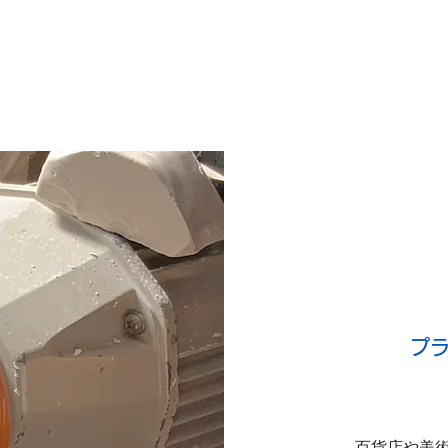
プ
百貨店や美